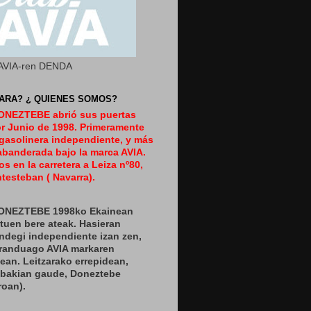
AVIA-ren DENDA
ARA? ¿ QUIENES SOMOS?
DONEZTEBE abrió sus puertas
or Junio de 1998. Primeramente
gasolinera independiente, y más
abanderada bajo la marca AVIA.
s en la carretera a Leiza nº80,
testeban ( Navarra).
DONEZTEBE 1998ko Ekainean
zituen bere ateak. Hasieran
ndegi independiente izan zen,
eranduago AVIA markaren
ean. Leitzarako errepidean,
nbakian gaude, Doneztebe
roan).