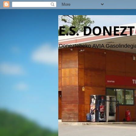
E.S. DONEZT
Doneztebeko AVIA Gasolindegia