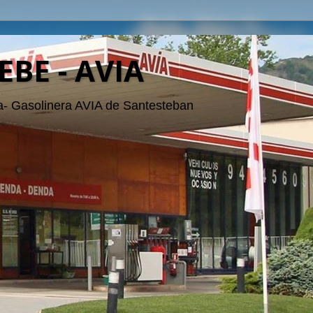
EBE - AVIA
- Gasolinera AVIA de Santesteban