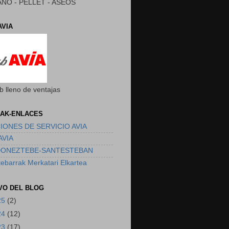
NO - PELLET - ASEOS
AVIA
b lleno de ventajas
AK-ENLACES
IONES DE SERVICIO AVIA
AVIA
DONEZTEBE-SANTESTEBAN
ebarrak Merkatari Elkartea
VO DEL BLOG
25
(2)
24
(12)
23
(17)