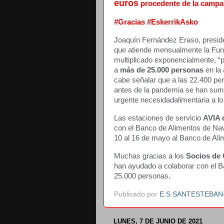
euros
procedente de la
campañ
#Gracias #EskerrikAsko
Joaquín Fernández Eraso, preside
que atiende mensualmente la Fun
multiplicado exponencialmente, “
a
más de 25.000 personas
en la
cabe señalar que a las 22.400 pe
antes de la pandemia se han su
urgente necesidadalimentaria a lo l
Las estaciones de servicio
AVIA 
con el Banco de Alimentos de Nav
10 al 16 de mayo al Banco de Ali
Muchas gracias a los
Socios de 
han ayudado a colaborar con el 
25.000 personas.
Publicado por
E.S.SANTESTEBA
LUNES, 7 DE JUNIO DE 2021