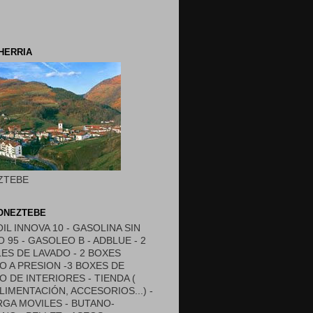
HERRIA
ZTEBE
DONEZTEBE
OIL INNOVA 10 - GASOLINA SIN
 95 - GASOLEO B - ADBLUE - 2
ES DE LAVADO - 2 BOXES
O A PRESION -3 BOXES DE
O DE INTERIORES - TIENDA (
ALIMENTACIÓN, ACCESORIOS...) -
GA MOVILES - BUTANO-