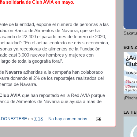
a solidaria de Club AVIA
en mayo.
nte de la entidad, expone el número de personas a las
dación Banco de Alimentos de Navarra, que se ha
Sakatu
pasando de 22.400 el pasado mes de febrero de 2020,
 actualidad”: “En el actual contexto de crisis económica,
EGIN Z
rsonas ya receptoras de alimentos de la Fundación
mado casi 3.000 nuevos hombres y mujeres con
argo de toda la geografía foral”.
de Navarra
adheridas a la campaña han colaborado
arra donando el 2% de los repostajes realizados del
mentos de Navarra.
Club AVIA
que han repostado en la Red AVIA porque
¡Pinch
Banco de Alimentos de Navarra que ayuda a más de
LA TI
N-DONEZTEBE
en
7:18
No hay comentarios: