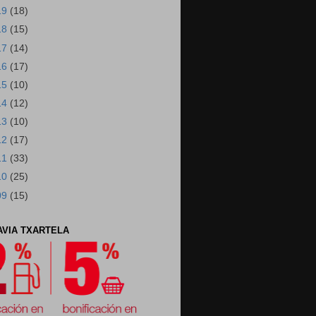
19
(18)
18
(15)
17
(14)
16
(17)
15
(10)
14
(12)
13
(10)
12
(17)
11
(33)
10
(25)
09
(15)
AVIA TXARTELA