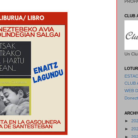
PROPA
CLUB 
Un Clu
LOTUR
ESTAC
CLUB 
WEB 
Donezt
ARCHI
►
20
►
20
►
20