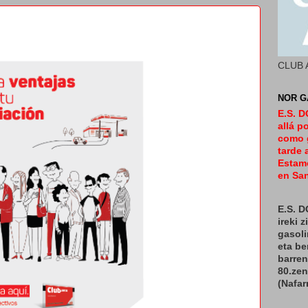
CLUB 
NOR G
E.S. 
allá p
como 
tarde 
Estamo
en San
E.S. 
ireki 
gasoli
eta b
barren
80.ze
(Nafar