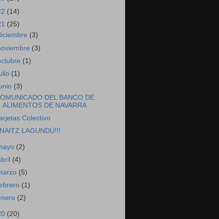
22
(14)
21
(25)
diciembre
(3)
noviembre
(3)
octubre
(1)
ulio
(1)
junio
(3)
OMUNICADO DEL BANCO DE
ALIMENTOS DE NAVARRA
arjetas Colectivo
NAITZ LAGUNDU!!!
mayo
(2)
abril
(4)
marzo
(5)
febrero
(1)
enero
(2)
20
(20)