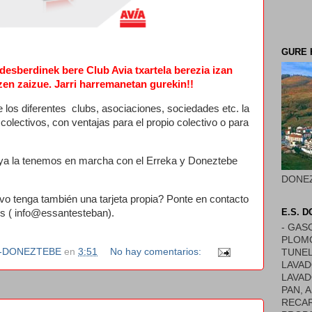
GURE 
desberdinek bere Club Avia txartela berezia izan
zen zaizue. Jarri harremanetan gurekin!!
e los diferentes clubs, asociaciones, sociedades etc. la
 colectivos, con ventajas para el propio colectivo o para
 ya la tenemos en marcha con el Erreka y Doneztebe
DONE
ivo tenga también una tarjeta propia? Ponte en contacto
E.S. 
os ( info@essantesteban).
- GAS
PLOMO
N-DONEZTEBE
en
3:51
No hay comentarios:
TUNEL
LAVAD
LAVAD
PAN, 
RECAR