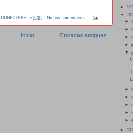
►
20
▼
20
N-DONEZTEBE
en
9:00
No hay comentarios:
►
►
Inicio
Entradas antiguas
►
►
j
▼
C
T
E
►
►
►
►
►
►
20