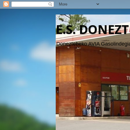
E.S. DONEZT
Doneztebeko AVIA Gasolindegia