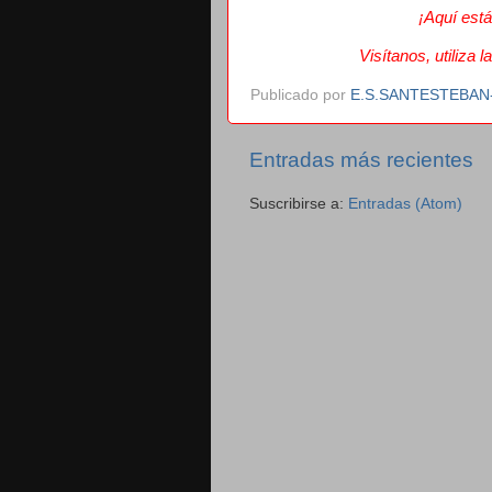
¡Aquí est
Visítanos, utiliza l
Publicado por
E.S.SANTESTEBA
Entradas más recientes
Suscribirse a:
Entradas (Atom)