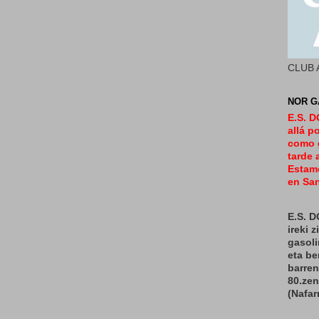
CLUB 
NOR G
E.S. 
allá p
como 
tarde 
Estamo
en San
E.S. 
ireki 
gasoli
eta b
barren
80.ze
(Nafar