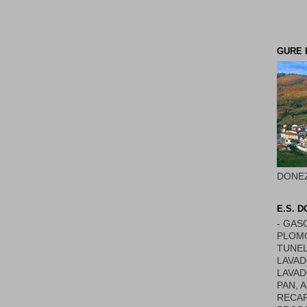
GURE 
DONE
E.S. 
- GAS
PLOMO
TUNEL
LAVAD
LAVAD
PAN, 
RECAR