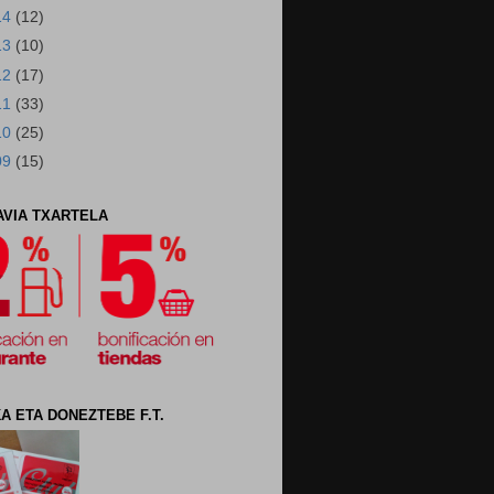
14
(12)
13
(10)
12
(17)
11
(33)
10
(25)
09
(15)
AVIA TXARTELA
A ETA DONEZTEBE F.T.