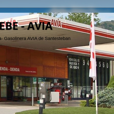
EBE - AVIA
- Gasolinera AVIA de Santesteban