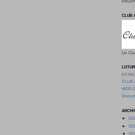
PROPA
CLUB 
Un Clu
LOTUR
ESTAC
CLUB 
WEB 
Donezt
ARCHI
►
20
►
20
▼
20