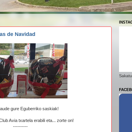
INSTA
tas de Navidad
Sakatu
FACEB
ude gure Eguberriko saskiak!
lub Avia txartela erabili eta... zorte on!
----------