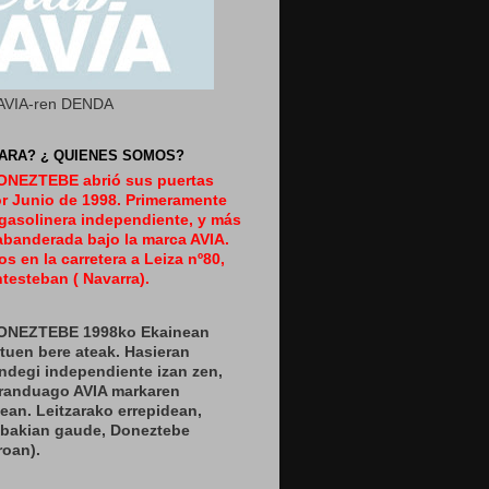
AVIA-ren DENDA
ARA? ¿ QUIENES SOMOS?
DONEZTEBE abrió sus puertas
or Junio de 1998. Primeramente
gasolinera independiente, y más
abanderada bajo la marca AVIA.
s en la carretera a Leiza nº80,
testeban ( Navarra).
DONEZTEBE 1998ko Ekainean
zituen bere ateak. Hasieran
ndegi independiente izan zen,
eranduago AVIA markaren
ean. Leitzarako errepidean,
nbakian gaude, Doneztebe
roan).