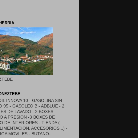
HERRIA
ZTEBE
DONEZTEBE
OIL INNOVA 10 - GASOLINA SIN
 95 - GASOLEO B - ADBLUE - 2
ES DE LAVADO - 2 BOXES
O A PRESION -3 BOXES DE
O DE INTERIORES - TIENDA (
ALIMENTACIÓN, ACCESORIOS...) -
GA MOVILES - BUTANO-