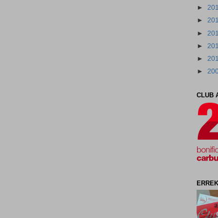
►
20
►
20
►
20
►
20
►
20
►
20
CLUB 
ERREK