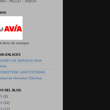
NO - PELLET - ASEOS
AVIA
b lleno de ventajas
AK-ENLACES
IONES DE SERVICIO AVIA
AVIA
DONEZTEBE-SANTESTEBAN
ebarrak Merkatari Elkartea
VO DEL BLOG
25
(2)
24
(12)
23
(17)