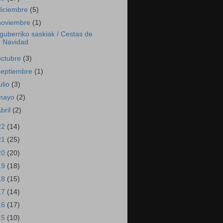
diciembre
(5)
noviembre
(1)
guberriko saskiak / Cestas de
Navidad
octubre
(3)
septiembre
(1)
ulio
(3)
mayo
(2)
abril
(2)
22
(14)
21
(25)
20
(20)
19
(18)
18
(15)
17
(14)
16
(17)
15
(10)