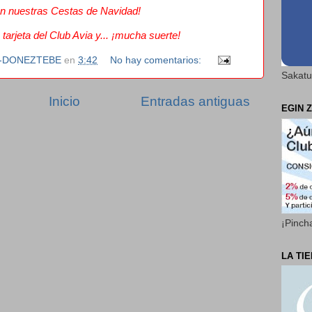
án nuestras Cestas de Navidad!
a tarjeta del Club Avia y... ¡mucha suerte!
N-DONEZTEBE
en
3:42
No hay comentarios:
Sakatu
Inicio
Entradas antiguas
EGIN Z
¡Pinch
LA TI