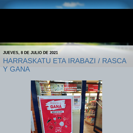
E.S. DONEZTEBE - AVIA
Doneztebeko AVIA Gasolindegia- Gasolinera AVIA de
Santesteban
JUEVES, 8 DE JULIO DE 2021
HARRASKATU ETA IRABAZI / RASCA
Y GANA