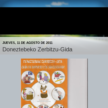
E.S. DONEZTEBE - AVIA
Doneztebeko AVIA Gasolindegia- Gasolinera AVIA de
Santesteban
JUEVES, 11 DE AGOSTO DE 2011
Doneztebeko Zerbitzu-Gida