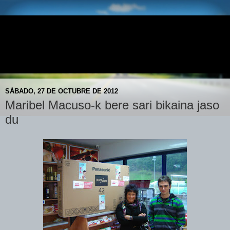
E.S. DONEZTEBE - AVIA
Doneztebeko AVIA Gasolindegia- Gasolinera AVIA de
Santesteban
SÁBADO, 27 DE OCTUBRE DE 2012
Maribel Macuso-k bere sari bikaina jaso
du