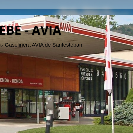
EBE - AVIA
- Gasolinera AVIA de Santesteban