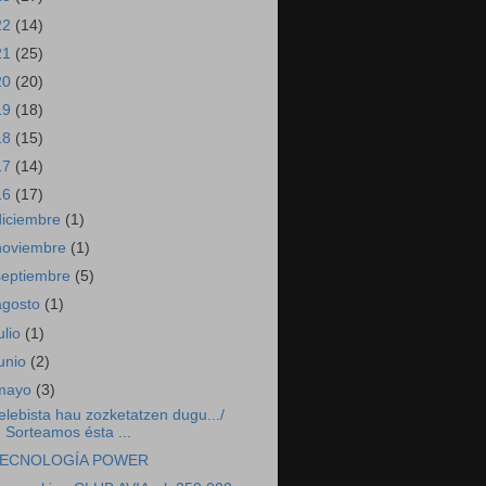
22
(14)
21
(25)
20
(20)
19
(18)
18
(15)
17
(14)
16
(17)
diciembre
(1)
noviembre
(1)
septiembre
(5)
agosto
(1)
ulio
(1)
junio
(2)
mayo
(3)
elebista hau zozketatzen dugu.../
Sorteamos ésta ...
ECNOLOGÍA POWER