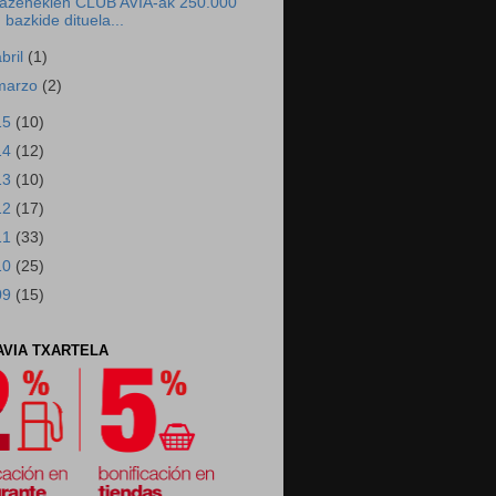
azenekien CLUB AVIA-ak 250.000
bazkide dituela...
abril
(1)
marzo
(2)
15
(10)
14
(12)
13
(10)
12
(17)
11
(33)
10
(25)
09
(15)
AVIA TXARTELA