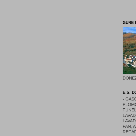
GURE 
DONE
E.S. 
- GAS
PLOMO
TUNEL
LAVAD
LAVAD
PAN, 
RECAR