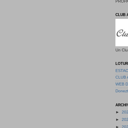
PROPA
CLUB 
Un Clu
LOTUR
ESTAC
CLUB 
WEB 
Donezt
ARCHI
►
20
►
20
►
20