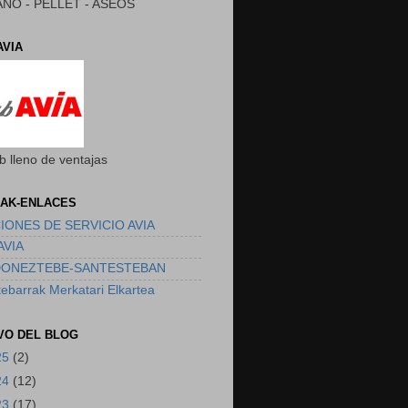
NO - PELLET - ASEOS
AVIA
b lleno de ventajas
AK-ENLACES
IONES DE SERVICIO AVIA
AVIA
DONEZTEBE-SANTESTEBAN
ebarrak Merkatari Elkartea
VO DEL BLOG
25
(2)
24
(12)
23
(17)