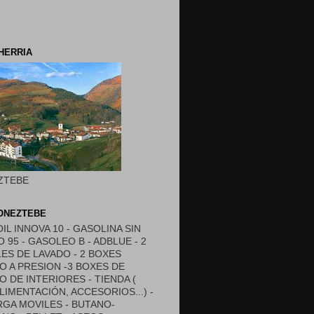
HERRIA
ZTEBE
DONEZTEBE
OIL INNOVA 10 - GASOLINA SIN
 95 - GASOLEO B - ADBLUE - 2
ES DE LAVADO - 2 BOXES
O A PRESION -3 BOXES DE
O DE INTERIORES - TIENDA (
ALIMENTACIÓN, ACCESORIOS...) -
GA MOVILES - BUTANO-