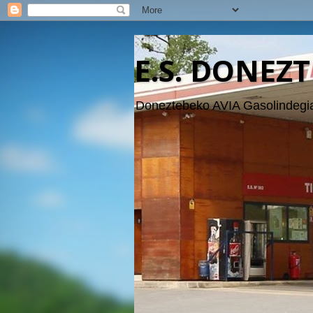
E.S. DONEZT
Doneztebeko AVIA Gasolindegia