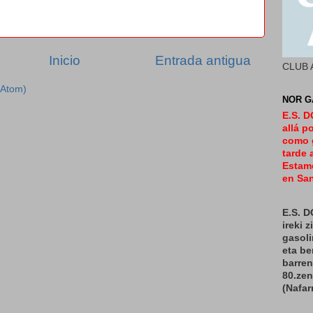
Inicio
Entrada antigua
CLUB 
(Atom)
NOR G
E.S. 
allá p
como 
tarde 
Estamo
en San
E.S. 
ireki 
gasoli
eta b
barren
80.ze
(Nafar