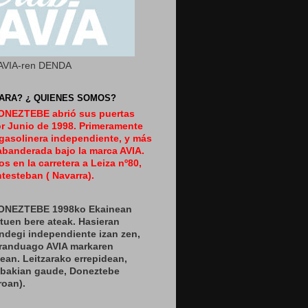
AVIA-ren DENDA
ARA? ¿ QUIENES SOMOS?
DONEZTEBE abrió sus puertas
or Junio de 1998. Primeramente
gasolinera independiente, y más
abanderada bajo la marca AVIA.
s en la carretera a Leiza nº80,
testeban ( Navarra).
DONEZTEBE 1998ko Ekainean
zituen bere ateak. Hasieran
ndegi independiente izan zen,
eranduago AVIA markaren
ean. Leitzarako errepidean,
nbakian gaude, Doneztebe
roan).