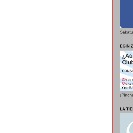
Sakatu
EGIN Z
¡Pinch
LA TI