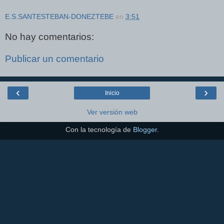
E.S.SANTESTEBAN-DONEZTEBE
en
3:51
No hay comentarios:
Publicar un comentario
‹
›
Inicio
Ver versión web
Con la tecnología de
Blogger
.